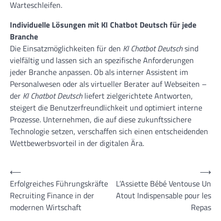
Warteschleifen.
Individuelle Lösungen mit KI Chatbot Deutsch für jede
Branche
Die Einsatzmöglichkeiten für den
KI Chatbot Deutsch
sind
vielfältig und lassen sich an spezifische Anforderungen
jeder Branche anpassen. Ob als interner Assistent im
Personalwesen oder als virtueller Berater auf Webseiten –
der
KI Chatbot Deutsch
liefert zielgerichtete Antworten,
steigert die Benutzerfreundlichkeit und optimiert interne
Prozesse. Unternehmen, die auf diese zukunftssichere
Technologie setzen, verschaffen sich einen entscheidenden
Wettbewerbsvorteil in der digitalen Ära.
Post
⟵
⟶
Erfolgreiches Führungskräfte
L’Assiette Bébé Ventouse Un
navigation
Recruiting Finance in der
Atout Indispensable pour les
modernen Wirtschaft
Repas